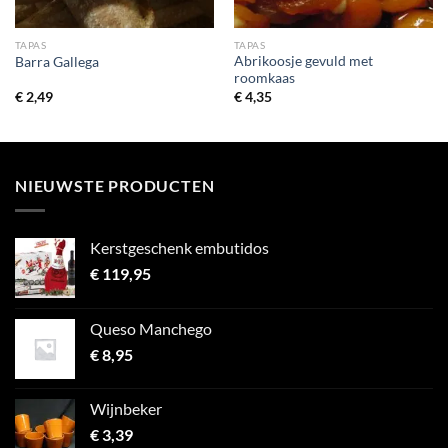
TAPAS
TAPAS
Abrikoosje gevuld met
Barra Gallega
roomkaas
€
2,49
€
4,35
NIEUWSTE PRODUCTEN
Kerstgeschenk embutidos
€
119,95
Queso Manchego
€
8,95
Wijnbeker
€
3,39