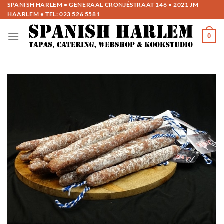
Ga
SPANISH HARLEM • GENERAAL CRONJÉSTRAAT 146 • 2021 JM
HAARLEM • TEL:
023 526 5581
naar
inhoud
0