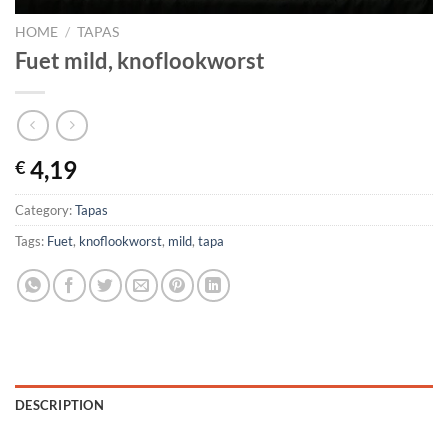
HOME
/
TAPAS
Fuet mild, knoflookworst
4,19
€
Category:
Tapas
Tags:
Fuet
,
knoflookworst
,
mild
,
tapa
DESCRIPTION