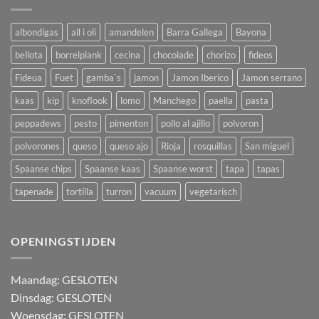
albondigas
all i oli
amandelen
Barra Gallega
Bayona
bellota
borrelplank
cecina
chocolade
chorizo
fideos
Fideua
Fuet
gamba`s
jamon
Jamon Iberico
Jamon serrano
kaas
kip
knoflook
lomo
Manchego
paella
pasta
peppadews
pesto
pimenton
pollo al ajillo
polvoron
polvorones
queso
queso ajo
Rioja
rosquillas
San miguel
Spaanse chips
Spaanse kaas
Spaanse worst
tapa
tapas
tapenade
tortilla
turron
vacuum
vegetarisch
OPENINGSTIJDEN
M
aandag:
GESLOTEN
Dinsdag: GESLOTEN
Woensdag: GESLOTEN