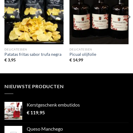
DELICATESSEN
DELICATESSEN
Patatas fritas sabor trufa negra
Picual olijfolie
€
3,95
€
14,99
NIEUWSTE PRODUCTEN
Kerstgeschenk embutidos
€
119,95
Queso Manchego