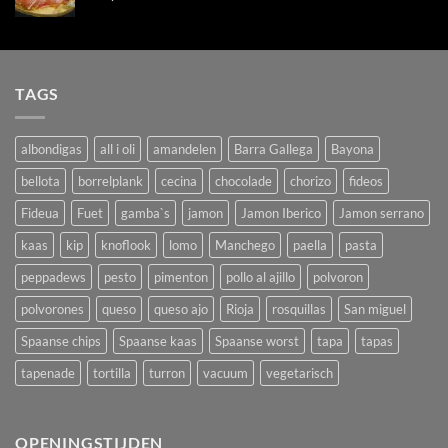
TAGS
albondigas
all i oli
amandelen
Barra Gallega
Bayona
bellota
borrelplank
cecina
chocolade
chorizo
fideos
Fideua
Fuet
gamba`s
jamon
Jamon Iberico
Jamon serrano
kaas
kip
knoflook
lomo
Manchego
paella
pasta
peppadews
pesto
pimenton
pollo al ajillo
polvoron
polvorones
queso
queso ajo
Rioja
rosquillas
San miguel
Spaanse chips
Spaanse kaas
Spaanse worst
tapa
tapas
tapenade
tortilla
turron
vacuum
vegetarisch
OPENINGSTIJDEN