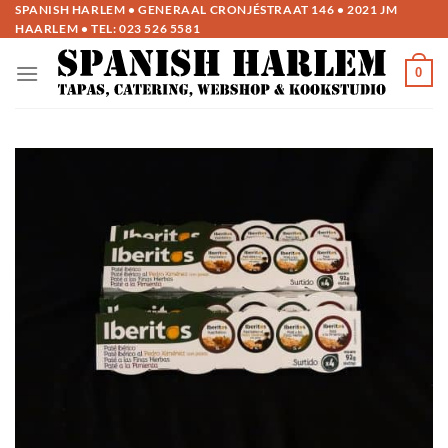
Ga
SPANISH HARLEM • GENERAAL CRONJÉSTRAAT 146 • 2021 JM
HAARLEM • TEL:
023 526 5581
naar
inhoud
0