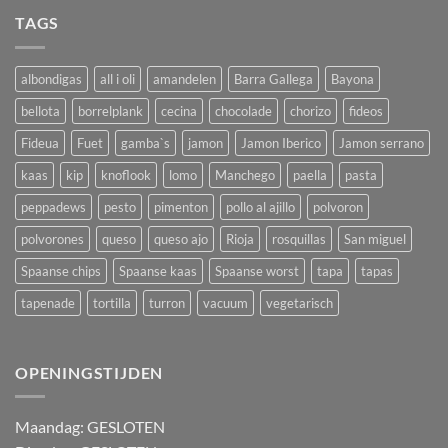
TAGS
albondigas
all i oli
amandelen
Barra Gallega
Bayona
bellota
borrelplank
cecina
chocolade
chorizo
fideos
Fideua
Fuet
gamba`s
jamon
Jamon Iberico
Jamon serrano
kaas
kip
knoflook
lomo
Manchego
paella
pasta
peppadews
pesto
pimenton
pollo al ajillo
polvoron
polvorones
queso
queso ajo
Rioja
rosquillas
San miguel
Spaanse chips
Spaanse kaas
Spaanse worst
tapa
tapas
tapenade
tortilla
turron
vacuum
vegetarisch
OPENINGSTIJDEN
M
aandag:
GESLOTEN