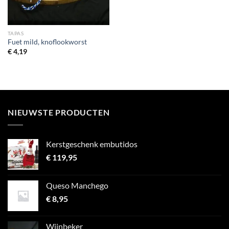
TAPAS
Fuet mild, knoflookworst
€
4,19
NIEUWSTE PRODUCTEN
Kerstgeschenk embutidos
€
119,95
Queso Manchego
€
8,95
Wijnbeker