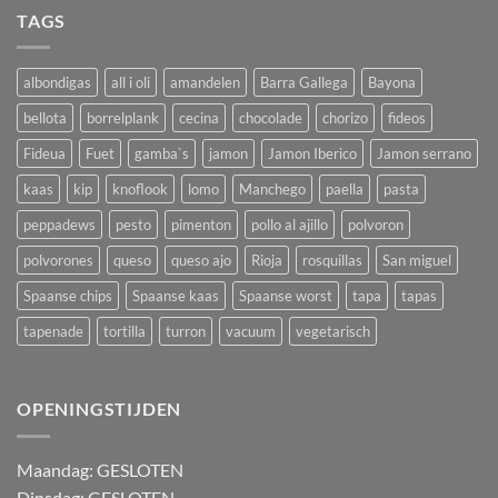
TAGS
albondigas
all i oli
amandelen
Barra Gallega
Bayona
bellota
borrelplank
cecina
chocolade
chorizo
fideos
Fideua
Fuet
gamba`s
jamon
Jamon Iberico
Jamon serrano
kaas
kip
knoflook
lomo
Manchego
paella
pasta
peppadews
pesto
pimenton
pollo al ajillo
polvoron
polvorones
queso
queso ajo
Rioja
rosquillas
San miguel
Spaanse chips
Spaanse kaas
Spaanse worst
tapa
tapas
tapenade
tortilla
turron
vacuum
vegetarisch
OPENINGSTIJDEN
M
aandag:
GESLOTEN
Dinsdag: GESLOTEN