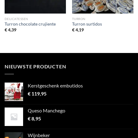
DELICATESSEN
TURRON
Turron chocolate crujiente
Turron surtidos
€
4,39
€
4,19
NIEUWSTE PRODUCTEN
Kerstgeschenk embutidos
€
119,95
Queso Manchego
€
8,95
Wijnbeker