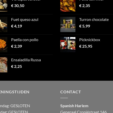
€
30,50
€
2,35
Fuet queso azul
Turron chocolate
€
4,19
€
5,99
Paella con pollo
Picknickbox
€
2,39
€
25,95
Ensaladilla Russa
€
2,25
ENINGSTIJDEN
CONTACT
andag:
GESLOTEN
Spanish Harlem
sdag: GESLOTEN
Generaal Cronjéstraat
146