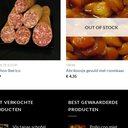
OUT OF STOCK
E TE KOOP
TAPAS
chon Iberico
Abrikoosje gevuld met roomkaas
9
€
4,35
ST VERKOCHTE
BEST GEWAARDERDE
ODUCTEN
PRODUCTEN
Vis tapas schotel
Pollo con miel