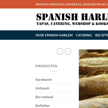
Ga
SPANISH HARLEM • GENERAAL CRONJÉSTRAAT 14
naar
inhoud
OVER SPANISH HARLEM
CATERING
RECEPT
PRODUCTEN
Aardewerk
Antipasti
Borrelplank
Buffetten