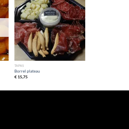
TAPAS
Borrel plateau
€
15,75