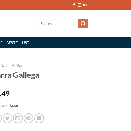
Search
for:
IE
BESTELLIJST
ME
/
TAPAS
rra Gallega
,49
gory:
Tapas