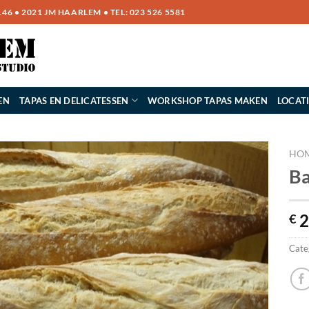
6 • 2021 JM HAARLEM • TEL:
023 526 5581
EN
TAPAS EN DELICATESSEN
WORKSHOP TAPAS MAKEN
LOCAT
HO
Ba
2
€
Cate