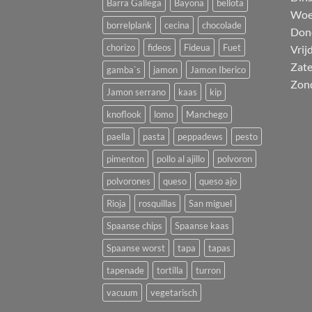
Barra Gallega
Bayona
bellota
Woe
borrelplank
cecina
chocolade
Don
chorizo
fideos
Fideua
Fuet
Vrij
Zat
gamba`s
jamon
Jamon Iberico
Zon
Jamon serrano
kaas
kip
knoflook
lomo
Manchego
paella
pasta
peppadews
pesto
pimenton
pollo al ajillo
polvoron
polvorones
queso
queso ajo
Rioja
rosquillas
San miguel
Spaanse chips
Spaanse kaas
Spaanse worst
tapa
tapas
tapenade
tortilla
turron
vacuum
vegetarisch