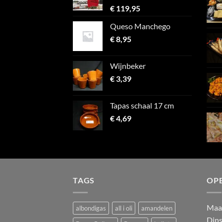
€
119,95
Queso Manchego
€
8,95
Wijnbeker
€
3,39
Tapas schaal 17 cm
€
4,69
TAGS
OP
M
a
albondigas
all i oli
amandelen
Din