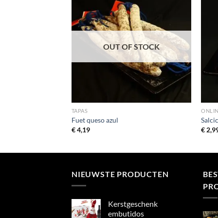
OUT OF STOCK
TAPAS
ONLIN
Fuet queso azul
Salci
€
4,19
€
2,9
NIEUWSTE PRODUCTEN
BE
PR
Kerstgeschenk
embutidos