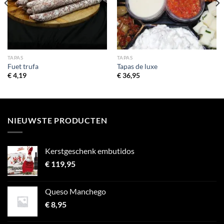
TAPAS
TAPAS
Fuet trufa
Tapas de luxe
€
4,19
€
36,95
NIEUWSTE PRODUCTEN
Kerstgeschenk embutidos
€
119,95
Queso Manchego
€
8,95