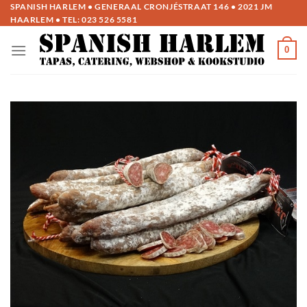
Ga
SPANISH HARLEM • GENERAAL CRONJÉSTRAAT 146 • 2021 JM
HAARLEM • TEL:
023 526 5581
naar
inhoud
0