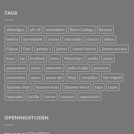
TAGS
albondigas
all i oli
amandelen
Barra Gallega
Bayona
bellota
borrelplank
cecina
chocolade
chorizo
fideos
Fideua
Fuet
gamba`s
jamon
Jamon Iberico
Jamon serrano
kaas
kip
knoflook
lomo
Manchego
paella
pasta
peppadews
pesto
pimenton
pollo al ajillo
polvoron
polvorones
queso
queso ajo
Rioja
rosquillas
San miguel
Spaanse chips
Spaanse kaas
Spaanse worst
tapa
tapas
tapenade
tortilla
turron
vacuum
vegetarisch
OPENINGSTIJDEN
M
aandag:
GESLOTEN