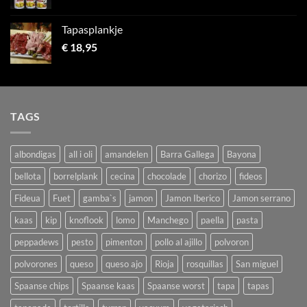
Tapasplankje
€
18,95
TAGS
albondigas
all i oli
amandelen
Barra Gallega
Bayona
bellota
borrelplank
cecina
chocolade
chorizo
fideos
Fideua
Fuet
gamba`s
jamon
Jamon Iberico
Jamon serrano
kaas
kip
knoflook
lomo
Manchego
paella
pasta
peppadews
pesto
pimenton
pollo al ajillo
polvoron
polvorones
queso
queso ajo
Rioja
rosquillas
San miguel
Spaanse chips
Spaanse kaas
Spaanse worst
tapa
tapas