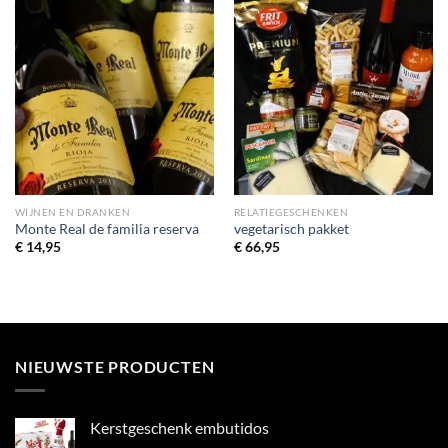
WIJNEN EN DRANKEN
RELATIEGESCHENKEN
Monte Real de familia reserva
vegetarisch pakket
€
14,95
€
66,95
NIEUWSTE PRODUCTEN
Kerstgeschenk embutidos