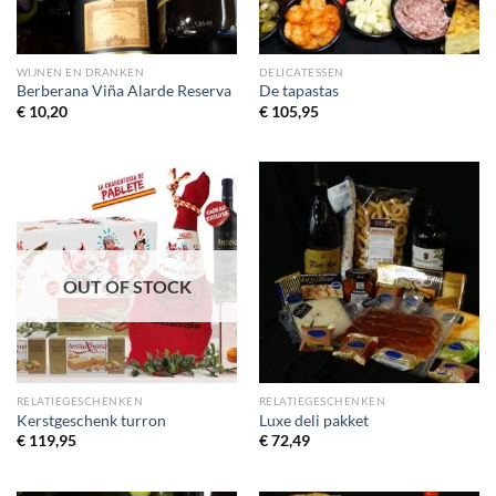
WIJNEN EN DRANKEN
DELICATESSEN
Berberana Viña Alarde Reserva
De tapastas
€
10,20
€
105,95
OUT OF STOCK
RELATIEGESCHENKEN
RELATIEGESCHENKEN
Kerstgeschenk turron
Luxe deli pakket
€
119,95
€
72,49