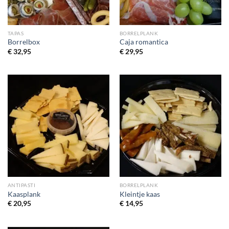
TAPAS
BORRELPLANK
Borrelbox
Caja romantica
€
32,95
€
29,95
ANTIPASTI
BORRELPLANK
Kaasplank
Kleintje kaas
€
20,95
€
14,95