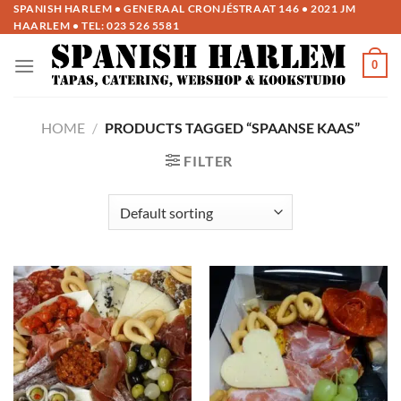
Ga
SPANISH HARLEM • GENERAAL CRONJÉSTRAAT 146 • 2021 JM
HAARLEM • TEL:
023 526 5581
naar
inhoud
0
HOME
/
PRODUCTS TAGGED “SPAANSE KAAS”
FILTER