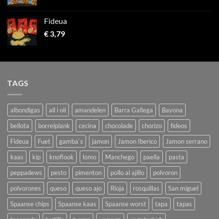
Fideua
€
3,79
TAGS
albondigas
all i oli
amandelen
Barra Gallega
Bayona
bellota
borrelplank
cecina
chocolade
chorizo
fideos
Fideua
Fuet
gamba`s
jamon
Jamon Iberico
Jamon serrano
kaas
kip
knoflook
lomo
Manchego
paella
pasta
peppadews
pesto
pimenton
pollo al ajillo
polvoron
polvorones
queso
queso ajo
Rioja
rosquillas
San miguel
Spaanse chips
Spaanse kaas
Spaanse worst
tapa
tapas