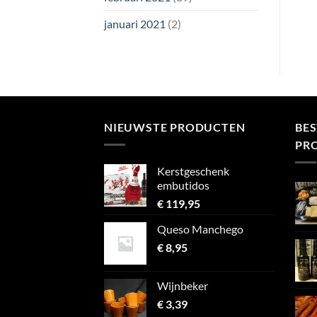
januari 2021
(2)
NIEUWSTE PRODUCTEN
BE
PR
Kerstgeschenk
embutidos
€
119,95
Queso Manchego
€
8,95
Wijnbeker
€
3,39