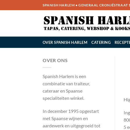
Ga
SPANISH HARLEM • GENERAAL CRONJÉSTRAAT 14
naar
inhoud
OVER SPANISH HARLEM
CATERING
RECEPT
OVER ONS
Spanish Harlem is een
combinatie van traiteur,
cateraar en Spaanse
specialiteiten winkel.
Hig
In december 1995 opgestart
Ing
met Spaanse wijnen en
800
aardewerk en uitgegroeid tot
5 e