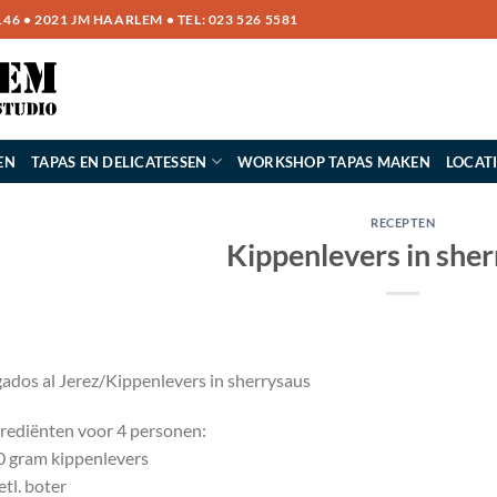
6 • 2021 JM HAARLEM • TEL:
023 526 5581
EN
TAPAS EN DELICATESSEN
WORKSHOP TAPAS MAKEN
LOCAT
RECEPTEN
Kippenlevers in she
ados al Jerez/Kippenlevers in sherrysaus
rediënten voor 4 personen:
 gram kippenlevers
etl. boter