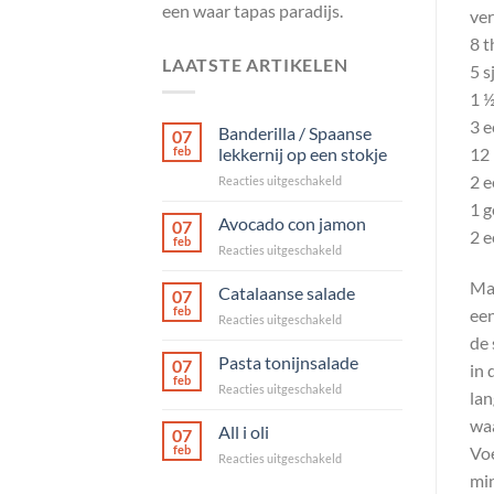
een waar tapas paradijs.
ver
8 t
LAATSTE ARTIKELEN
5 s
1 ½
3 e
Banderilla / Spaanse
07
feb
lekkernij op een stokje
12 
2 e
voor
Reacties uitgeschakeld
Banderilla
1 g
/
Avocado con jamon
07
2 e
Spaanse
feb
voor
Reacties uitgeschakeld
lekkernij
Avocado
op
Maa
con
Catalaanse salade
een
07
jamon
feb
stokje
een
voor
Reacties uitgeschakeld
Catalaanse
de 
salade
Pasta tonijnsalade
07
in 
feb
voor
Reacties uitgeschakeld
lan
Pasta
waa
tonijnsalade
All i oli
07
feb
Voe
voor
Reacties uitgeschakeld
All
min