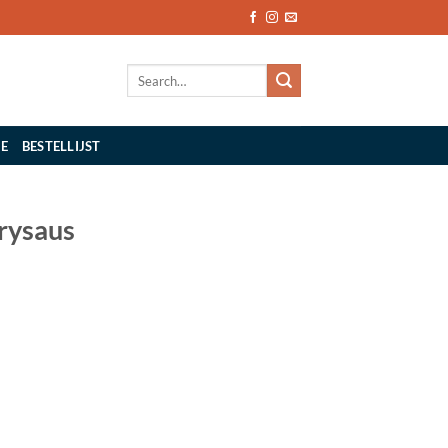
Search
for:
IE
BESTELLIJST
rrysaus