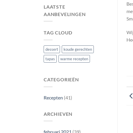
i
Bes
oli
LAATSTE
me
AANBEVELINGEN
Sma
Wij
TAG CLOUD
Hee
dessert
koude gerechten
tapas
warme recepten
CATEGORIEËN
Recepten
(41)
ARCHIEVEN
februari 2021
(39)