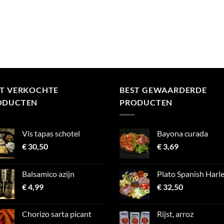
ST VERKOCHTE
BEST GEWAARDERDE
ODUCTEN
PRODUCTEN
Vis tapas schotel
Bayona curada
€
30,50
€
3,69
Balsamico azijn
Plato Spanish Harl
€
4,99
€
32,50
Chorizo sarta picant
Rijst, arroz