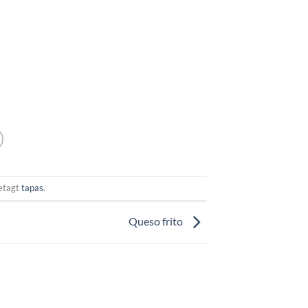
etagt
tapas
.
Queso frito