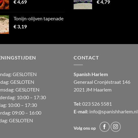
€
4,69
€
4,79
Tonijn-olijven tapenade
€
3,19
ENINGSTIJDEN
CONTACT
andag:
GESLOTEN
Spanish Harlem
sdag: GESLOTEN
Generaal Cronjéstraat
146
nsdag: GESLOTEN
2021 JM Haarlem
derdag:
10:00 – 17:30
Tel:
023 526 5581
dag:
10:00 – 17:30
E-mail:
info@spanishharlem.nl
erdag:
09:00 – 16:00
dag:
GESLOTEN
Volg ons op