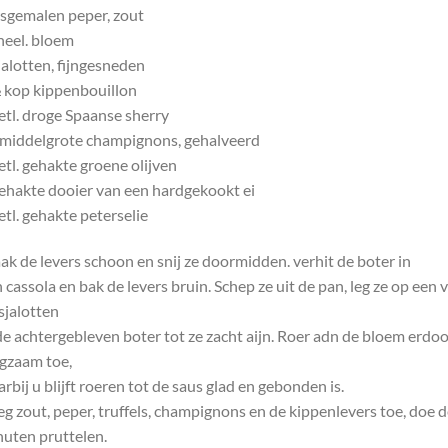
sgemalen peper, zout
heel. bloem
jalotten, fijngesneden
 kop kippenbouillon
etl. droge Spaanse sherry
middelgrote champignons, gehalveerd
etl. gehakte groene olijven
ehakte dooier van een hardgekookt ei
etl. gehakte peterselie
k de levers schoon en snij ze doormidden. verhit de boter in
 cassola en bak de levers bruin. Schep ze uit de pan, leg ze op een
sjalotten
de achtergebleven boter tot ze zacht aijn. Roer adn de bloem erdo
gzaam toe,
rbij u blijft roeren tot de saus glad en gebonden is.
g zout, peper, truffels, champignons en de kippenlevers toe, doe d
uten pruttelen.