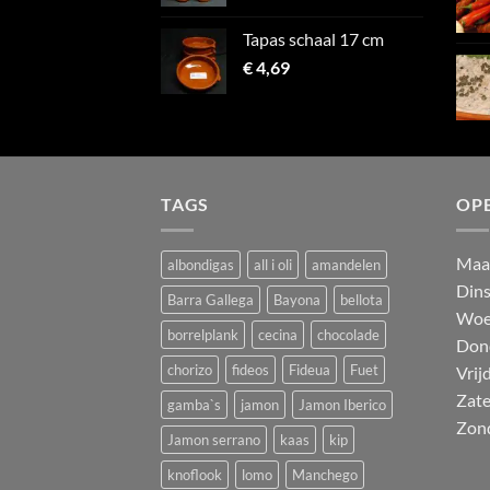
Tapas schaal 17 cm
€
4,69
TAGS
OP
M
a
albondigas
all i oli
amandelen
Din
Barra Gallega
Bayona
bellota
Woe
borrelplank
cecina
chocolade
Don
chorizo
fideos
Fideua
Fuet
Vrij
Zat
gamba`s
jamon
Jamon Iberico
Zon
Jamon serrano
kaas
kip
knoflook
lomo
Manchego