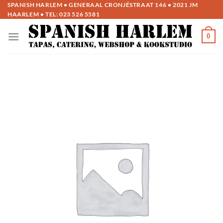
Ga
SPANISH HARLEM • GENERAAL CRONJÉSTRAAT 146 • 2021 JM
HAARLEM • TEL:
023 526 5581
naar
inhoud
0