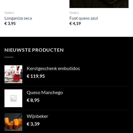
TAPAS
TAPAS
Longaniza seca
Fuet queso azul
€
3,95
€
4,19
NIEUWSTE PRODUCTEN
Kerstgeschenk embutidos
€
119,95
Queso Manchego
€
8,95
Wijnbeker
€
3,39