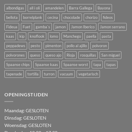
albondigas
all i oli
amandelen
Barra Gallega
Bayona
bellota
borrelplank
cecina
chocolade
chorizo
fideos
Fideua
Fuet
gamba`s
jamon
Jamon Iberico
Jamon serrano
kaas
kip
knoflook
lomo
Manchego
paella
pasta
peppadews
pesto
pimenton
pollo al ajillo
polvoron
polvorones
queso
queso ajo
Rioja
rosquillas
San miguel
Spaanse chips
Spaanse kaas
Spaanse worst
tapa
tapas
tapenade
tortilla
turron
vacuum
vegetarisch
OPENINGSTIJDEN
M
aandag:
GESLOTEN
Dinsdag: GESLOTEN
Woensdag: GESLOTEN