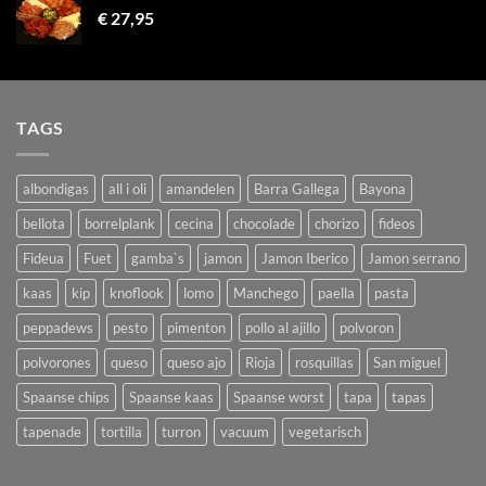
€
27,95
TAGS
albondigas
all i oli
amandelen
Barra Gallega
Bayona
bellota
borrelplank
cecina
chocolade
chorizo
fideos
Fideua
Fuet
gamba`s
jamon
Jamon Iberico
Jamon serrano
kaas
kip
knoflook
lomo
Manchego
paella
pasta
peppadews
pesto
pimenton
pollo al ajillo
polvoron
polvorones
queso
queso ajo
Rioja
rosquillas
San miguel
Spaanse chips
Spaanse kaas
Spaanse worst
tapa
tapas
tapenade
tortilla
turron
vacuum
vegetarisch