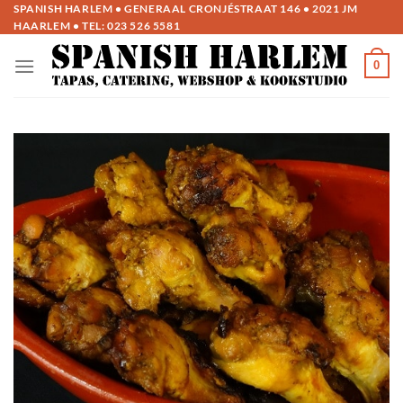
Ga
SPANISH HARLEM • GENERAAL CRONJÉSTRAAT 146 • 2021 JM
HAARLEM • TEL:
023 526 5581
naar
inhoud
0