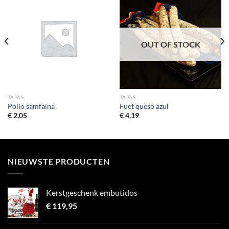
OUT OF STOCK
TAPAS
TAPAS
Pollo samfaina
Fuet queso azul
€
2,05
€
4,19
NIEUWSTE PRODUCTEN
Kerstgeschenk embutidos
€
119,95