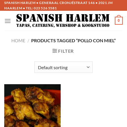
Ga
SPANISH HARLEM • GENERAAL CRONJÉSTRAAT 146 • 2021 JM
HAARLEM • TEL:
023 526 5581
naar
inhoud
0
HOME
/
PRODUCTS TAGGED “POLLO CON MIEL”
FILTER