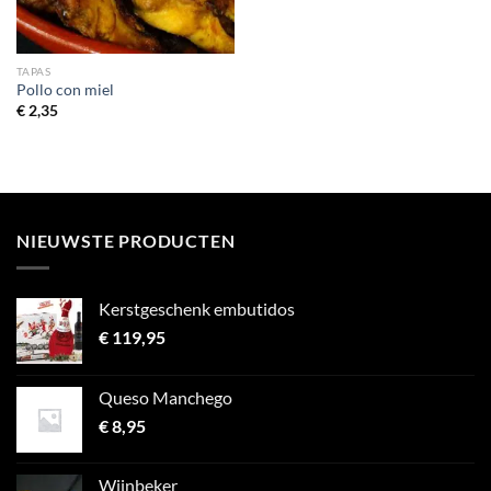
TAPAS
Pollo con miel
€
2,35
NIEUWSTE PRODUCTEN
Kerstgeschenk embutidos
€
119,95
Queso Manchego
€
8,95
Wijnbeker