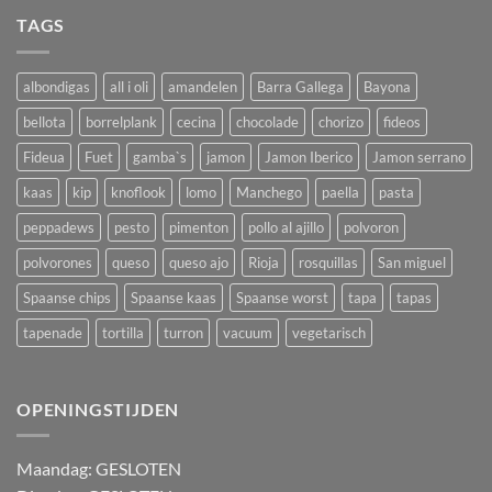
TAGS
albondigas
all i oli
amandelen
Barra Gallega
Bayona
bellota
borrelplank
cecina
chocolade
chorizo
fideos
Fideua
Fuet
gamba`s
jamon
Jamon Iberico
Jamon serrano
kaas
kip
knoflook
lomo
Manchego
paella
pasta
peppadews
pesto
pimenton
pollo al ajillo
polvoron
polvorones
queso
queso ajo
Rioja
rosquillas
San miguel
Spaanse chips
Spaanse kaas
Spaanse worst
tapa
tapas
tapenade
tortilla
turron
vacuum
vegetarisch
OPENINGSTIJDEN
M
aandag:
GESLOTEN