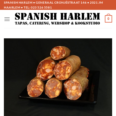
Ga
SPANISH HARLEM • GENERAAL CRONJÉSTRAAT 146 • 2021 JM
HAARLEM • TEL:
023 526 5581
naar
inhoud
0