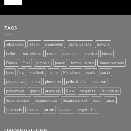
TAGS
albondigas
all i oli
amandelen
Barra Gallega
Bayona
bellota
borrelplank
cecina
chocolade
chorizo
fideos
Fideua
Fuet
gamba`s
jamon
Jamon Iberico
Jamon serrano
kaas
kip
knoflook
lomo
Manchego
paella
pasta
peppadews
pesto
pimenton
pollo al ajillo
polvoron
polvorones
queso
queso ajo
Rioja
rosquillas
San miguel
Spaanse chips
Spaanse kaas
Spaanse worst
tapa
tapas
tapenade
tortilla
turron
vacuum
vegetarisch
OPENINGSTIJDEN