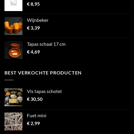
€
8,95
Wijnbeker
€
3,39
Tapas schaal 17 cm
€
4,69
BEST VERKOCHTE PRODUCTEN
Vis tapas schotel
€
30,50
Fuet mini
€
2,99