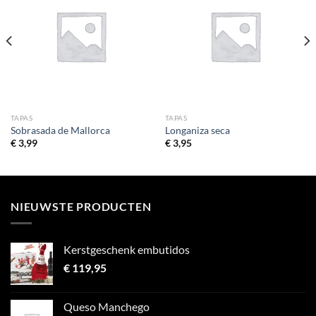
TAPAS
TAPAS
Sobrasada de Mallorca
Longaniza seca
€
3,99
€
3,95
NIEUWSTE PRODUCTEN
Kerstgeschenk embutidos
€
119,95
Queso Manchego