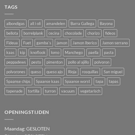
TAGS
albondigas
all i oli
amandelen
Barra Gallega
Bayona
bellota
borrelplank
cecina
chocolade
chorizo
fideos
Fideua
Fuet
gamba`s
jamon
Jamon Iberico
Jamon serrano
kaas
kip
knoflook
lomo
Manchego
paella
pasta
peppadews
pesto
pimenton
pollo al ajillo
polvoron
polvorones
queso
queso ajo
Rioja
rosquillas
San miguel
Spaanse chips
Spaanse kaas
Spaanse worst
tapa
tapas
tapenade
tortilla
turron
vacuum
vegetarisch
OPENINGSTIJDEN
M
aandag:
GESLOTEN