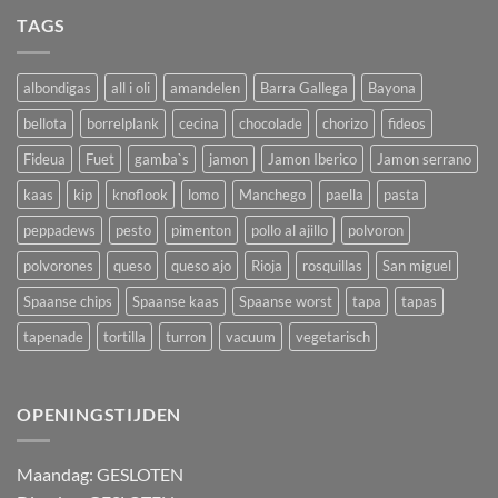
TAGS
albondigas
all i oli
amandelen
Barra Gallega
Bayona
bellota
borrelplank
cecina
chocolade
chorizo
fideos
Fideua
Fuet
gamba`s
jamon
Jamon Iberico
Jamon serrano
kaas
kip
knoflook
lomo
Manchego
paella
pasta
peppadews
pesto
pimenton
pollo al ajillo
polvoron
polvorones
queso
queso ajo
Rioja
rosquillas
San miguel
Spaanse chips
Spaanse kaas
Spaanse worst
tapa
tapas
tapenade
tortilla
turron
vacuum
vegetarisch
OPENINGSTIJDEN
M
aandag:
GESLOTEN