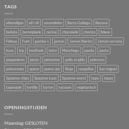
TAGS
albondigas
all i oli
amandelen
Barra Gallega
Bayona
bellota
borrelplank
cecina
chocolade
chorizo
fideos
Fideua
Fuet
gamba`s
jamon
Jamon Iberico
Jamon serrano
kaas
kip
knoflook
lomo
Manchego
paella
pasta
peppadews
pesto
pimenton
pollo al ajillo
polvoron
polvorones
queso
queso ajo
Rioja
rosquillas
San miguel
Spaanse chips
Spaanse kaas
Spaanse worst
tapa
tapas
tapenade
tortilla
turron
vacuum
vegetarisch
OPENINGSTIJDEN
M
aandag:
GESLOTEN