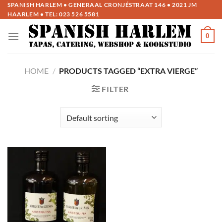
Ga
SPANISH HARLEM • GENERAAL CRONJÉSTRAAT 146 • 2021 JM
HAARLEM • TEL:
023 526 5581
naar
inhoud
0
HOME
/
PRODUCTS TAGGED “EXTRA VIERGE”
FILTER