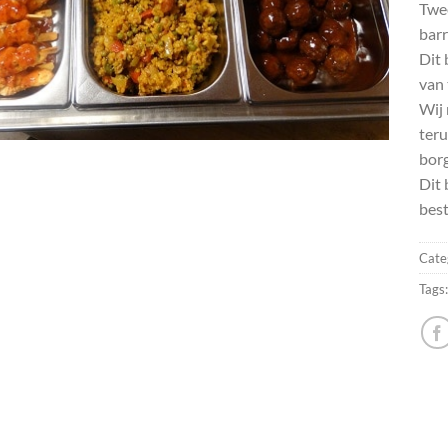
Twee
barr
Dit 
van 
Wij 
teru
borg
Dit 
best
Cate
Tags