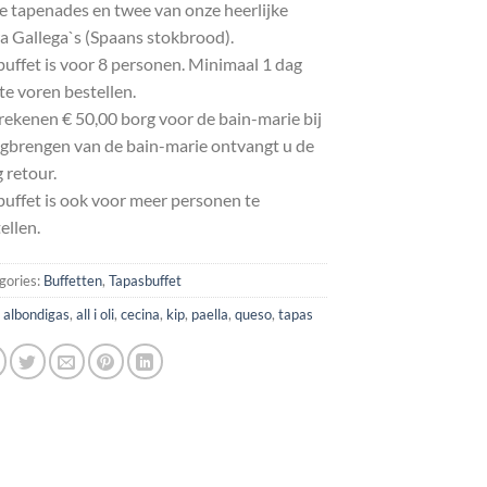
 tapenades en twee van onze heerlijke
a Gallega`s (Spaans stokbrood).
buffet is voor 8 personen. Minimaal 1 dag
te voren bestellen.
rekenen € 50,00 borg voor de bain-marie bij
gbrengen van de bain-marie ontvangt u de
 retour.
buffet is ook voor meer personen te
ellen.
gories:
Buffetten
,
Tapasbuffet
:
albondigas
,
all i oli
,
cecina
,
kip
,
paella
,
queso
,
tapas