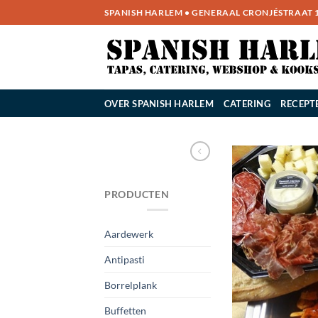
Ga
SPANISH HARLEM • GENERAAL CRONJÉSTRAAT 14
naar
inhoud
OVER SPANISH HARLEM
CATERING
RECEPT
PRODUCTEN
Aardewerk
Antipasti
Borrelplank
Buffetten