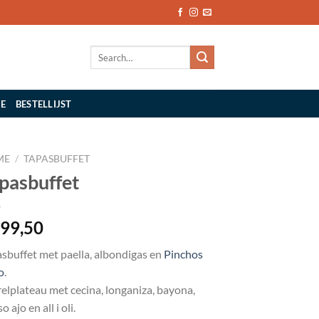
Search
for:
IE
BESTELLIJST
ME
/
TAPASBUFFET
pasbuffet
99,50
sbuffet met paella, albondigas en
Pinchos
o
.
elplateau met cecina, longaniza, bayona,
o ajo en all i oli.