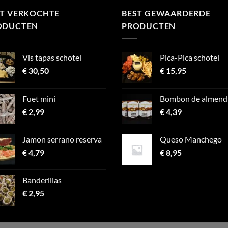
ST VERKOCHTE
BEST GEWAARDERDE
ODUCTEN
PRODUCTEN
Vis tapas schotel
Pica-Pica schotel
€
30,50
€
15,95
Fuet mini
Bombon de almend
€
2,99
€
4,39
Jamon serrano reserva
Queso Manchego
€
4,79
€
8,95
Banderillas
€
2,95