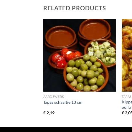
RELATED PRODUCTS
AARDEWERK
TAPAS
Kippe
fet de luxe
Tapas schaaltje 13 cm
pollo 
€
2,19
€
2,0