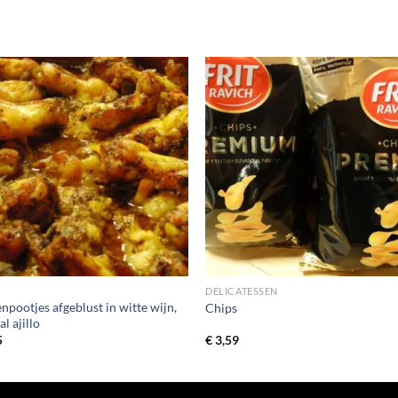
DELICATESSEN
npootjes afgeblust in witte wijn,
Chips
al ajillo
5
€
3,59