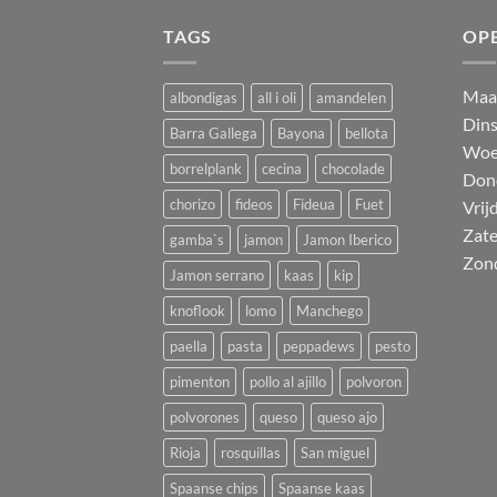
TAGS
OP
M
a
albondigas
all i oli
amandelen
Din
Barra Gallega
Bayona
bellota
Woe
borrelplank
cecina
chocolade
Don
chorizo
fideos
Fideua
Fuet
Vrij
Zat
gamba`s
jamon
Jamon Iberico
Zon
Jamon serrano
kaas
kip
knoflook
lomo
Manchego
paella
pasta
peppadews
pesto
pimenton
pollo al ajillo
polvoron
polvorones
queso
queso ajo
Rioja
rosquillas
San miguel
Spaanse chips
Spaanse kaas