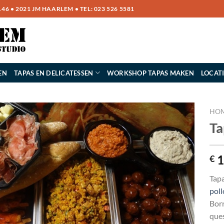
6 • 2021 JM HAARLEM • TEL:
023 526 5581
EN
TAPAS EN DELICATESSEN
WORKSHOP TAPAS MAKEN
LOCAT
HO
Ta
1
€
Tapa
poll
Borr
ques