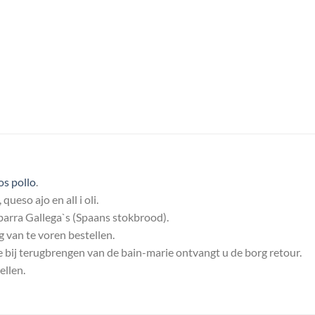
os pollo
.
ueso ajo en all i oli.
barra Gallega`s (Spaans stokbrood).
g van te voren bestellen.
 bij terugbrengen van de bain-marie ontvangt u de borg retour.
ellen.