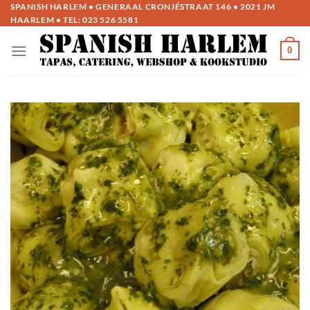
Ga
SPANISH HARLEM • GENERAAL CRONJÉSTRAAT 146 • 2021 JM
HAARLEM • TEL:
023 526 5581
naar
inhoud
0