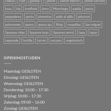
Fideua
Fuet
gamba`s
jamon
Jamon Iberico
Jamon serrano
kaas
kip
knoflook
lomo
Manchego
paella
pasta
peppadews
pesto
pimenton
pollo al ajillo
polvoron
polvorones
queso
queso ajo
Rioja
rosquillas
San miguel
Spaanse chips
Spaanse kaas
Spaanse worst
tapa
tapas
tapenade
tortilla
turron
vacuum
vegetarisch
OPENINGSTIJDEN
M
aandag:
GESLOTEN
Dinsdag: GESLOTEN
Woensdag: GESLOTEN
Donderdag:
10:00 – 17:30
Vrijdag:
10:00 – 17:30
Zaterdag:
09:00 – 16:00
Zondag:
GESLOTEN