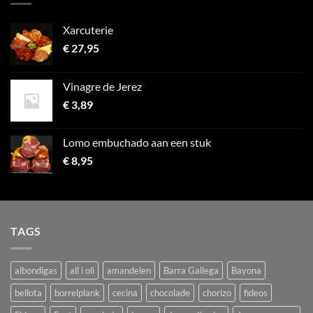
Xarcuterie
€
27,95
Vinagre de Jerez
€
3,89
Lomo embuchado aan een stuk
€
8,95
TAGS
albondigas
all i oli
amandelen
Barra Gallega
Bayona
bellota
borrelplank
cecina
chocolade
chorizo
fideos