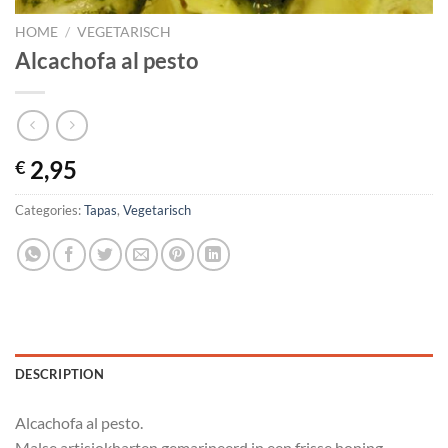
HOME
/
VEGETARISCH
Alcachofa al pesto
2,95
€
Categories:
Tapas
,
Vegetarisch
DESCRIPTION
Alcachofa al pesto.
Malse artisjokharten gemarineerd in een frisse honing-