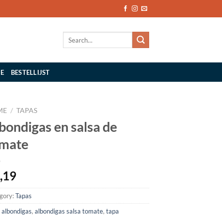
Search
for:
IE
BESTELLIJST
ME
/
TAPAS
bondigas en salsa de
mate
,19
gory:
Tapas
:
albondigas
,
albondigas salsa tomate
,
tapa