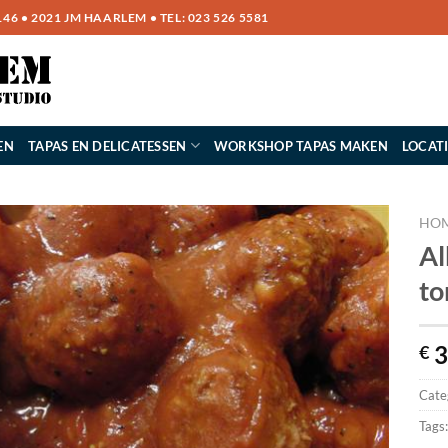
6 • 2021 JM HAARLEM • TEL:
023 526 5581
EN
TAPAS EN DELICATESSEN
WORKSHOP TAPAS MAKEN
LOCAT
HO
Al
to
3
€
Cate
Tags