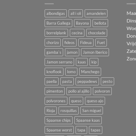
M
a
albondigas
all i oli
amandelen
Din
Barra Gallega
Bayona
bellota
Woe
borrelplank
cecina
chocolade
Don
chorizo
fideos
Fideua
Fuet
Vrij
Zat
gamba`s
jamon
Jamon Iberico
Zon
Jamon serrano
kaas
kip
knoflook
lomo
Manchego
paella
pasta
peppadews
pesto
pimenton
pollo al ajillo
polvoron
polvorones
queso
queso ajo
Rioja
rosquillas
San miguel
Spaanse chips
Spaanse kaas
Spaanse worst
tapa
tapas