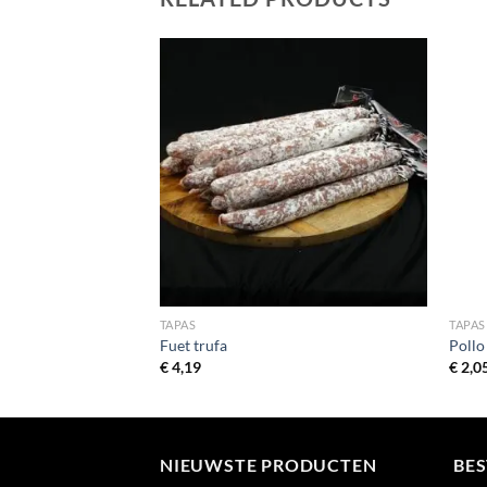
TAPAS
TAPAS
Fuet trufa
Pollo
€
4,19
€
2,0
NIEUWSTE PRODUCTEN
BE