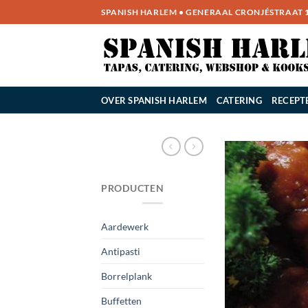
Ga
SPANISH HARLEM • GENERAAL CRONJÉSTRAAT 14
naar
inhoud
OVER SPANISH HARLEM
CATERING
RECEPT
PRODUCTEN
Aardewerk
Antipasti
Borrelplank
Buffetten