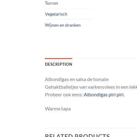
Turron
Vegetarisch
Wijnen en dranken
DESCRIPTION
Albondigas en salsa de tomate
Gehaktballetjes van varkensvlees in een le
Probeer ook eens:
Albondigas piri piri.
Warme tapa
RELATED PRODUCTS