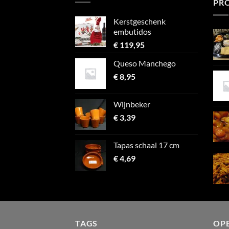
PR
Kerstgeschenk
embutidos
€
119,95
Queso Manchego
€
8,95
Wijnbeker
€
3,39
Tapas schaal 17 cm
€
4,69
TAGS
OP