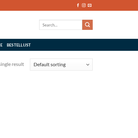
Search
for:
IE
BESTELLIJST
ingle result