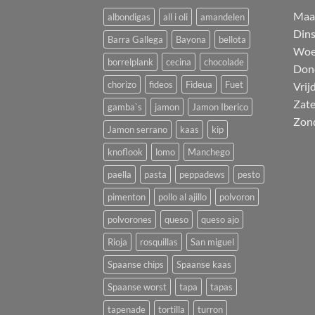
M
a
albondigas
all i oli
amandelen
Din
Barra Gallega
Bayona
bellota
Woe
borrelplank
cecina
chocolade
Don
chorizo
fideos
Fideua
Fuet
Vrij
Zat
gamba`s
jamon
Jamon Iberico
Zon
Jamon serrano
kaas
kip
knoflook
lomo
Manchego
paella
pasta
peppadews
pesto
pimenton
pollo al ajillo
polvoron
polvorones
queso
queso ajo
Rioja
rosquillas
San miguel
Spaanse chips
Spaanse kaas
Spaanse worst
tapa
tapas
tapenade
tortilla
turron