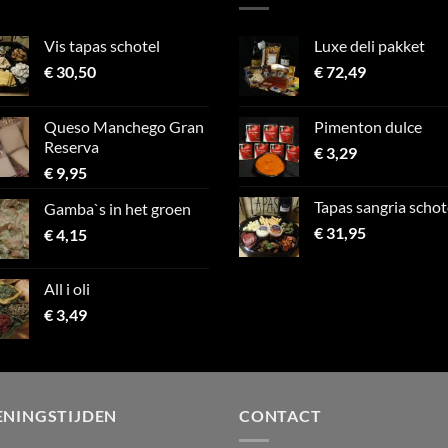
Vis tapas schotel
Luxe deli pakket
€
30,50
€
72,49
Queso Manchego Gran
Pimenton dulce
Reserva
€
3,29
€
9,95
Tapas sangria schot
Gamba`s in het groen
€
31,95
€
4,15
All i oli
€
3,49
ENINGSTIJDEN
CONTACT