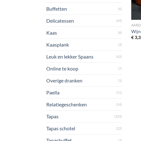
Buffetten
(6)
Delicatessen
(49)
AAR
Wijn
Kaas
(8)
€
3,3
Kaasplank
(3)
Leuk en lekker Spaans
(42)
Online te koop
(7)
Overige dranken
(1)
Paella
(11)
Relatiegeschenken
(14)
Tapas
(103)
Tapas schotel
(22)
Tapasbuffet
(7)