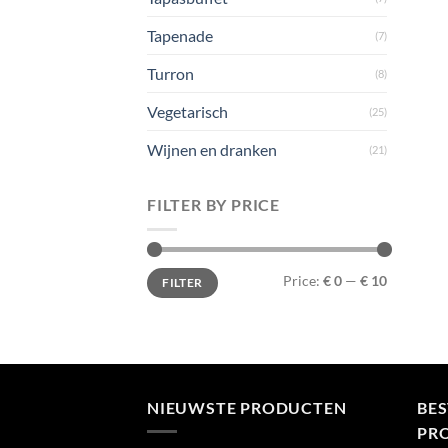
Tapenade
(7)
Turron
(8)
Vegetarisch
(25)
Wijnen en dranken
(21)
FILTER BY PRICE
Min
Max
Price:
€ 0
—
€ 10
FILTER
price
price
NIEUWSTE PRODUCTEN
BE
PR