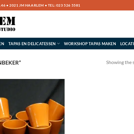
6 • 2021 JM HAARLEM • TEL:
023 526 5581
EN
TAPAS EN DELICATESSEN
WORKSHOP TAPAS MAKEN
LOCAT
Showing the s
NBEKER”