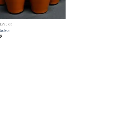
DEWERK
beker
9