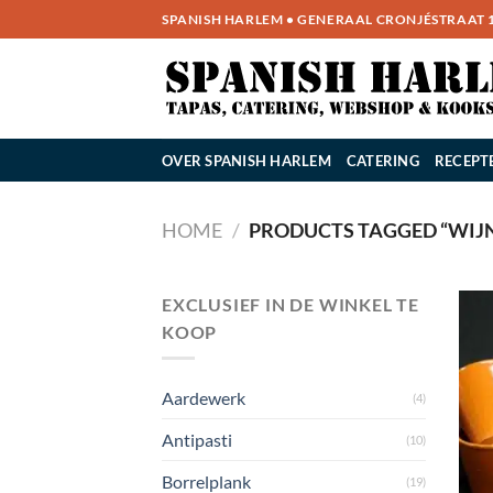
Ga
SPANISH HARLEM • GENERAAL CRONJÉSTRAAT 14
naar
inhoud
OVER SPANISH HARLEM
CATERING
RECEPT
HOME
/
PRODUCTS TAGGED “WIJ
EXCLUSIEF IN DE WINKEL TE
KOOP
Aardewerk
(4)
Antipasti
(10)
Borrelplank
(19)