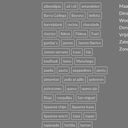
M
a
albondigas
all i oli
amandelen
Din
Barra Gallega
Bayona
bellota
Woe
borrelplank
cecina
chocolade
Don
chorizo
fideos
Fideua
Fuet
Vrij
Zat
gamba`s
jamon
Jamon Iberico
Zon
Jamon serrano
kaas
kip
knoflook
lomo
Manchego
paella
pasta
peppadews
pesto
pimenton
pollo al ajillo
polvoron
polvorones
queso
queso ajo
Rioja
rosquillas
San miguel
Spaanse chips
Spaanse kaas
Spaanse worst
tapa
tapas
tapenade
tortilla
turron