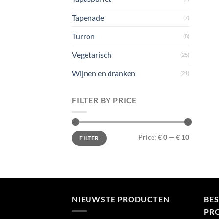
Tapenade
(7)
Turron
(8)
Vegetarisch
(25)
Wijnen en dranken
(21)
FILTER BY PRICE
Min
Max
Price:
€ 0
—
€ 10
FILTER
price
price
NIEUWSTE PRODUCTEN
BE
PR