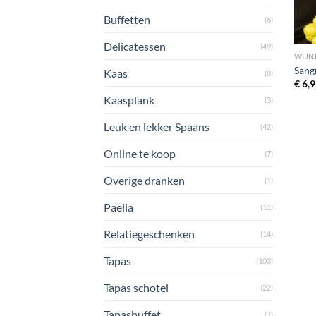
Buffetten
(6)
Delicatessen
(49)
WIJN
Sang
Kaas
(8)
€
6,9
Kaasplank
(3)
Leuk en lekker Spaans
(42)
Online te koop
(7)
Overige dranken
(1)
Paella
(11)
Relatiegeschenken
(14)
Tapas
(103)
Tapas schotel
(22)
Tapasbuffet
(7)