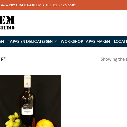
6 • 2021 JM HAARLEM • TEL:
023 526 5581
EN
TAPAS EN DELICATESSEN
WORKSHOP TAPAS MAKEN
LOCAT
Showing the s
E”