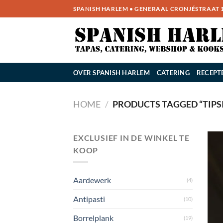
Ga
SPANISH HARLEM • GENERAAL CRONJÉSTRAAT 14
naar
inhoud
OVER SPANISH HARLEM
CATERING
RECEPT
HOME
/
PRODUCTS TAGGED “TIPSI
EXCLUSIEF IN DE WINKEL TE
KOOP
Aardewerk
(4)
Antipasti
(10)
Borrelplank
(19)