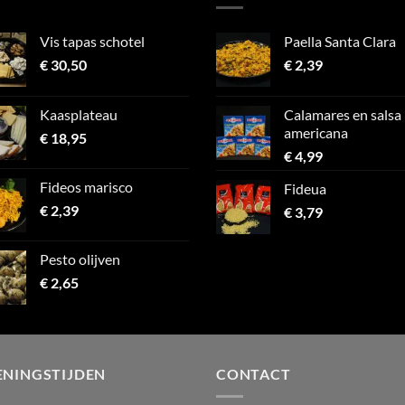
Vis tapas schotel
Paella Santa Clara
€
30,50
€
2,39
Kaasplateau
Calamares en salsa
americana
€
18,95
€
4,99
Fideos marisco
Fideua
€
2,39
€
3,79
Pesto olijven
€
2,65
ENINGSTIJDEN
CONTACT