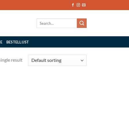
Search
for:
IE
BESTELLIJST
ingle result