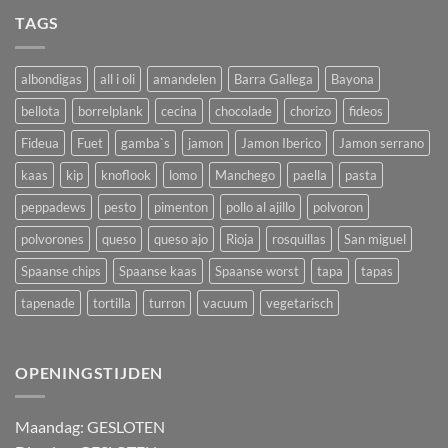
TAGS
albondigas
all i oli
amandelen
Barra Gallega
Bayona
bellota
borrelplank
cecina
chocolade
chorizo
fideos
Fideua
Fuet
gamba`s
jamon
Jamon Iberico
Jamon serrano
kaas
kip
knoflook
lomo
Manchego
paella
pasta
peppadews
pesto
pimenton
pollo al ajillo
polvoron
polvorones
queso
queso ajo
Rioja
rosquillas
San miguel
Spaanse chips
Spaanse kaas
Spaanse worst
tapa
tapas
tapenade
tortilla
turron
vacuum
vegetarisch
OPENINGSTIJDEN
M
aandag:
GESLOTEN