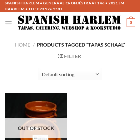
Ga
SPANISH HARLEM • GENERAAL CRONJÉSTRAAT 146 • 2021 JM
HAARLEM • TEL:
023 526 5581
naar
inhoud
0
HOME
/
PRODUCTS TAGGED “TAPAS SCHAAL”
FILTER
OUT OF STOCK