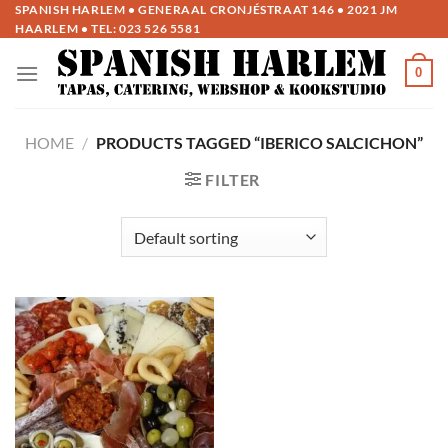
Ga
SPANISH HARLEM • GENERAAL CRONJÉSTRAAT 146 • 2021 JM
HAARLEM • TEL:
023 526 5581
naar
inhoud
0
HOME
/
PRODUCTS TAGGED “IBERICO SALCICHON”
FILTER