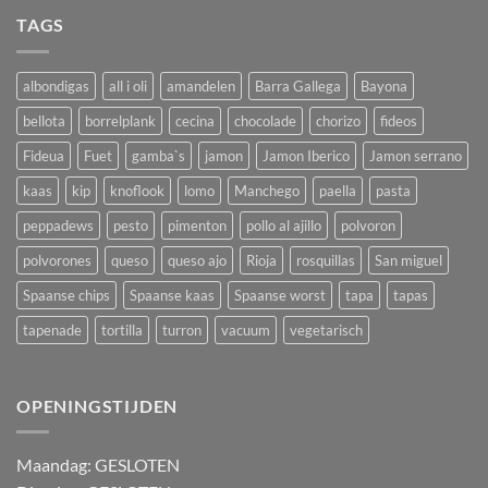
TAGS
albondigas
all i oli
amandelen
Barra Gallega
Bayona
bellota
borrelplank
cecina
chocolade
chorizo
fideos
Fideua
Fuet
gamba`s
jamon
Jamon Iberico
Jamon serrano
kaas
kip
knoflook
lomo
Manchego
paella
pasta
peppadews
pesto
pimenton
pollo al ajillo
polvoron
polvorones
queso
queso ajo
Rioja
rosquillas
San miguel
Spaanse chips
Spaanse kaas
Spaanse worst
tapa
tapas
tapenade
tortilla
turron
vacuum
vegetarisch
OPENINGSTIJDEN
M
aandag:
GESLOTEN