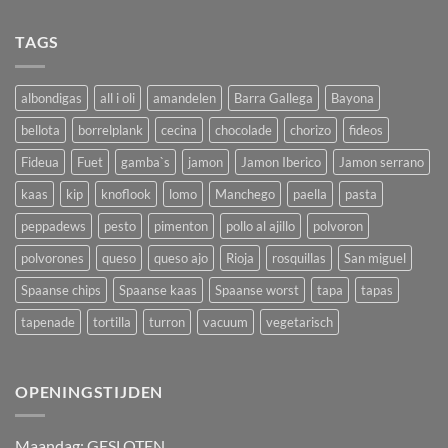
TAGS
albondigas
all i oli
amandelen
Barra Gallega
Bayona
bellota
borrelplank
cecina
chocolade
chorizo
fideos
Fideua
Fuet
gamba`s
jamon
Jamon Iberico
Jamon serrano
kaas
kip
knoflook
lomo
Manchego
paella
pasta
peppadews
pesto
pimenton
pollo al ajillo
polvoron
polvorones
queso
queso ajo
Rioja
rosquillas
San miguel
Spaanse chips
Spaanse kaas
Spaanse worst
tapa
tapas
tapenade
tortilla
turron
vacuum
vegetarisch
OPENINGSTIJDEN
M
aandag:
GESLOTEN