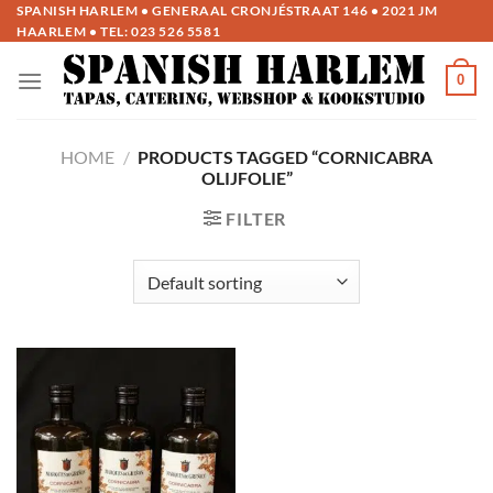
Ga
SPANISH HARLEM • GENERAAL CRONJÉSTRAAT 146 • 2021 JM
HAARLEM • TEL:
023 526 5581
naar
inhoud
0
HOME
/
PRODUCTS TAGGED “CORNICABRA
OLIJFOLIE”
FILTER