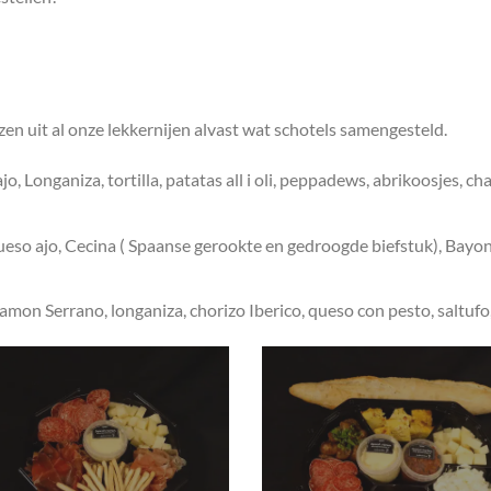
en uit al onze lekkernijen alvast wat schotels samengesteld.
 Longaniza, tortilla, patatas all i oli, peppadews, abrikoosjes, cha
so ajo, Cecina ( Spaanse gerookte en gedroogde biefstuk), Bayona (
on Serrano, longaniza, chorizo Iberico, queso con pesto, saltufo, 