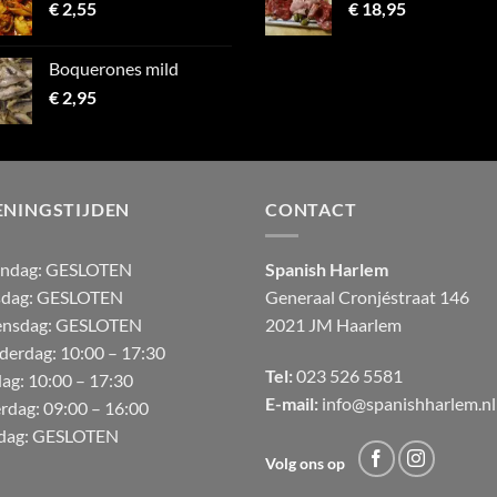
€
2,55
€
18,95
Boquerones mild
€
2,95
ENINGSTIJDEN
CONTACT
andag:
GESLOTEN
Spanish Harlem
sdag: GESLOTEN
Generaal Cronjéstraat
146
nsdag: GESLOTEN
2021 JM Haarlem
derdag:
10:00 – 17:30
Tel:
023 526 5581
dag:
10:00 – 17:30
E-mail:
info@spanishharlem.nl
erdag:
09:00 – 16:00
dag:
GESLOTEN
Volg ons op