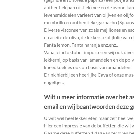
authentiek pan rustiek mee en de avond kan
levensmiddelen varieert van olijven en olijfo
membrillo en authentieke gazpacho (Spaan
Diverse visconserven zoals mejillones en es
en aceite de oliva, de lekkerste olijfolie van d
Fanta lemon, Fanta naranja enz.enz..
Vanaf eind oktober importeren wij ook dive
lekkernij op basis van amandelen en de pol
kneedkoekjes ook op basis van amandelen.
Drink hierbij een heerlijke Cava of onze musc
engeltje…
Wilt u meer informatie over het a
email en wij beantwoorden deze g
U wilt wel heel lekker eten maar zelf heel w
Hier een impressie van de buffetten die wij
Gaarne deze buffetten 1 dag van te voren be