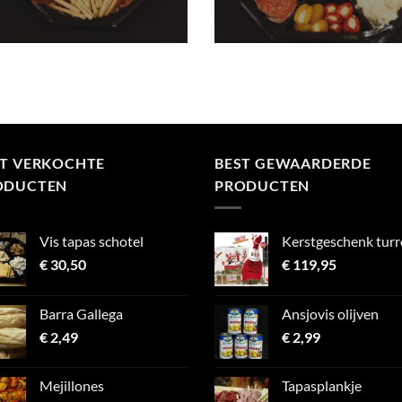
ST VERKOCHTE
BEST GEWAARDERDE
ODUCTEN
PRODUCTEN
Vis tapas schotel
Kerstgeschenk tur
€
30,50
€
119,95
Barra Gallega
Ansjovis olijven
€
2,49
€
2,99
Mejillones
Tapasplankje