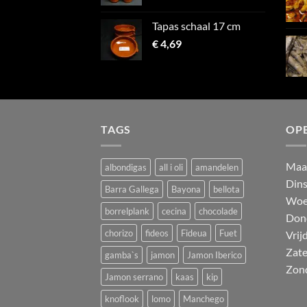
Tapas schaal 17 cm
€
4,69
TAGS
OP
M
a
albondigas
all i oli
amandelen
Din
Barra Gallega
Bayona
bellota
Woe
borrelplank
cecina
chocolade
Don
chorizo
fideos
Fideua
Fuet
Vrij
Zat
gamba`s
jamon
Jamon Iberico
Zon
Jamon serrano
kaas
kip
knoflook
lomo
Manchego